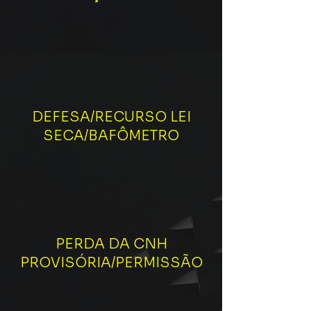
DEFESA/RECURSO LEI
SECA/BAFÔMETRO
PERDA DA CNH
PROVISÓRIA/PERMISSÃO