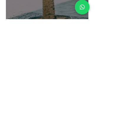
Suspensão de CNH: O
Que É, Como Funciona e
Como Evitar