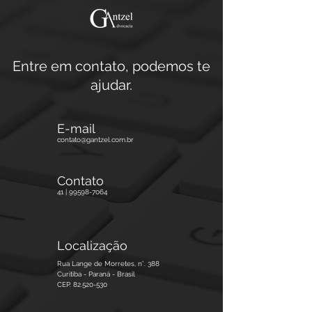
Entre em contato, podemos te
ajudar
.
E-mail
contato@gantzel.com.br
Contato
41 |
99598-7064
Localização
Rua Lange de Morretes, n°. 388
Curitiba - Paraná - Brasil
CEP. 82.520-530