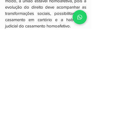
modo, a união estável homoafetiva, pois a 
evolução do direito deve acompanhar as 
transformações sociais, possibilitando o 
casamento em cartório e a habilitação 
judicial do casamento homoafetivo. 
Para fazer o casamento homoafetivo é 
exigido a documentação e o procedimento 
disposto no Código Civil, em razão do 
princípio da igualdade.
Para maiores esclarecimentos, o Escritório 
Gantzel Advocacia está a sua disposição.
Grande abraço!