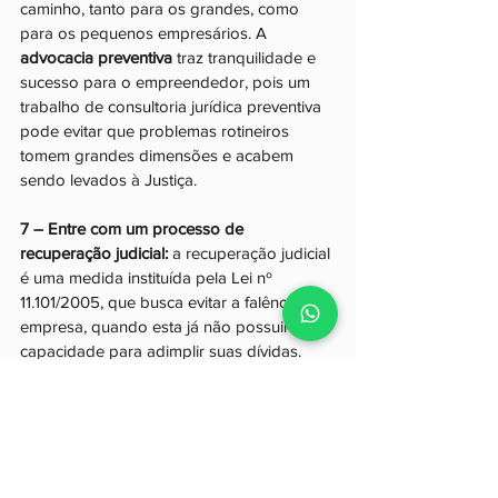
caminho, tanto para os grandes, como 
para os pequenos empresários. A 
advocacia preventiva
 traz tranquilidade e 
sucesso para o empreendedor, pois um 
trabalho de consultoria jurídica preventiva 
pode evitar que problemas rotineiros 
tomem grandes dimensões e acabem 
sendo levados à Justiça.  
7 – Entre com um processo de 
recuperação judicial: 
a recuperação judicial 
é uma medida instituída pela Lei nº 
11.101/2005, que busca evitar a falência da 
empresa, quando esta já não possuir mais 
capacidade para adimplir suas dívidas.
Por meio da recuperação judicial, a 
empresa reorganiza suas dívidas perante 
os credores, podendo pagá-las em prazos 
maiores.