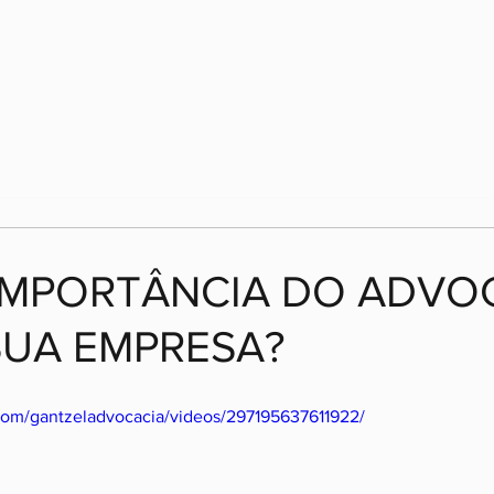
 IMPORTÂNCIA DO ADV
SUA EMPRESA?
com/gantzeladvocacia/videos/297195637611922/