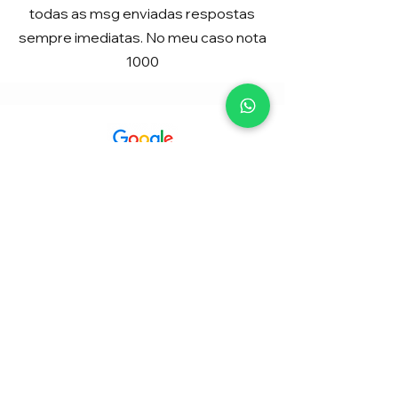
todas as msg enviadas respostas
sempre imediatas. No meu caso nota
1000
Anselmo Langner
Atendimento excelente! Ótimos
profissionais que me passaram
confiança desde o primeiro contato.
Trabalham com muita clareza e dão
todo suporte quando necessário. E
no final das contas, superaram as
expectativas do que todos nós
esperávamos. Só gratidão e